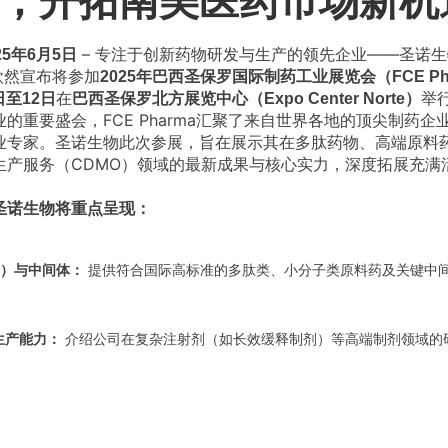
，开拓南美医药市场新机
– 专注于创新药物研发与生产的领先企业——圣诺
5年6月5日
），欣然宣布将参加
2025年巴西圣保罗国际制药工业展览会（FCE Ph
在
举
日至12日
巴西圣保罗北方展览中心（Expo Center Norte）
的重要盛会，FCE Pharma汇聚了来自世界各地的顶尖制药企
业专家。圣诺生物此次参展，旨在展示其在多肽药物、高端原料药
生产服务（CDMO）领域的最新成果与核心实力，深度拓展充满
圣诺生物将重点呈现：
I）与中间体：
提供符合国际高标准的多肽类、小分子类原料药及关键中
生产能力：
介绍公司在复杂注射剂（如长效缓释制剂）等高端制剂领域的